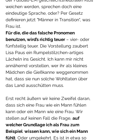
der Fußball-EM geschlechtsneutralen Klos 
weichen werden, sprechen doch eine 
eindeutige Sprache, oder? Per Gesetz 
definieren jetzt "Männer in Transition", was 
Frau ist. 
Für die, die das falsche Pronomen 
benutzen, wird’s richtig teuer
 – vier- oder 
fünfstellig teuer. Die Vorstellung zaubert 
Lisa Paus ein Rumpelstilzchen-artiges 
Lächeln ins Gesicht. Ich kann mir nicht 
annähernd vorstellen, wer ihr als kleines 
Mädchen die Gießkanne weggenommen 
hat, dass sie nun solche Wohltaten über 
das Land ausschütten muss. 
Erst recht äußern wir keine Zweifel daran, 
dass sich eine Frau wie ein Mann fühlen 
kann oder ein Mann wie eine Frau. Wir 
stellen auf keinen Fall die Frage, 
auf 
welcher Grundlage ich als Frau zum 
Beispiel  wissen kann, wie sich ein Mann 
fühlt
. Oder umgekehrt. Es ist in etwa so 