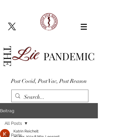
Lie
THE
PANDEMIC
Post Covid, Post Vac, Post Reason
Beitrag
All Posts
Katrin Reichelt
All Posts
15. Apr. 2024
8 Min. Lesezeit