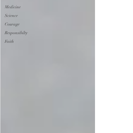
Medicine
Science
Courage
Responsibilty
Faith