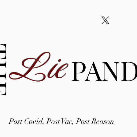
Lie
HE
PAN
Post Covid, Post Vac, Post Reason