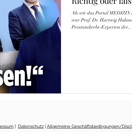
Richtig oder fal
Als wir das Portal MEDIZIN FÜR
war Prof. Dr. Hartwig Huland, einer der renommierte
Prostatakrebs-Experten der...
ressum
|
Datenschutz
|
Allgemeine Geschäftsbedingungen/Discl