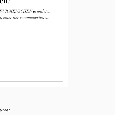
sch?
 MENSCHEN gründeten,
sten
aimer