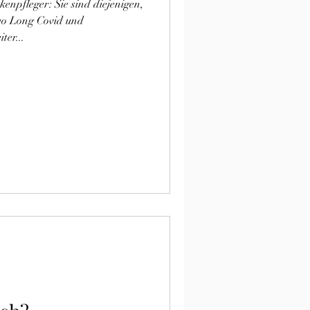
npfleger: Sie sind diejenigen,
 wo Long Covid und
er...