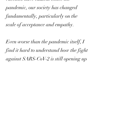
pandemic, our society has changed
fundamentally, particularly on the
scale of acceptance and empathy.
Even worse than the pandemic itself, I
find it hard to understand how the fight
against SARS-CoV-2 is still opening up
divides, both large and small, at a time
when we need each other more than
ever. What began with a virus – most of
all the abolition of self-determination –
has spread like an octopus into all areas
of our live andhas been further
accelerated by AI.